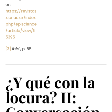
en:
https://revistas
.ucr.ac.cr/index.
php/episcience
/article/view/5
5395
[3]
Ibid
., p. 55.
¿Y qué con la
locura? II:
Conversación