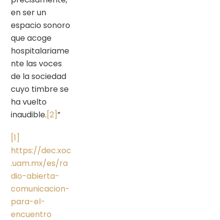
en ser un
espacio sonoro
que acoge
hospitalariame
nte las voces
de la sociedad
cuyo timbre se
ha vuelto
inaudible.
[2]
”
[1]
https://dec.xoc
.uam.mx/es/ra
dio-abierta-
comunicacion-
para-el-
encuentro