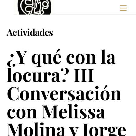
Skip
Men
to
content
Actividades
¿Y qué con la
locura? III
Conversación
con Melissa
Molina y Jorge