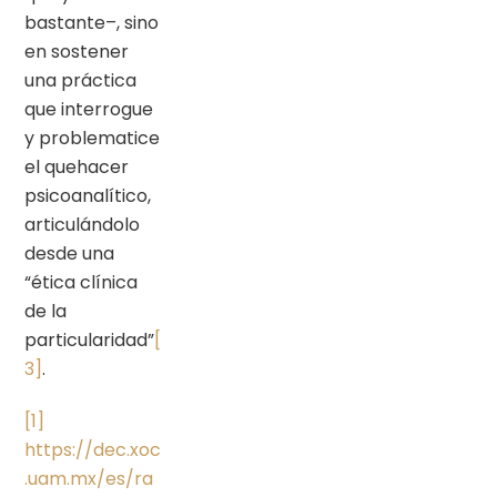
bastante–, sino
en sostener
una práctica
que interrogue
y problematice
el quehacer
psicoanalítico,
articulándolo
desde una
“ética clínica
de la
particularidad”
[
3]
.
[1]
https://dec.xoc
.uam.mx/es/ra