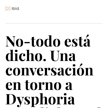
[2]
Ibíd.
No-todo está
dicho. Una
conversación
en torno a
Dysphoria