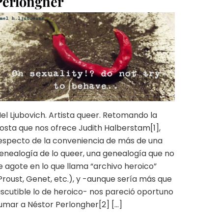
Perlongher
el Ljubovich. Artista queer. Retomando la
osta que nos ofrece Judith Halberstam[1],
especto de la conveniencia de más de una
enealogía de lo queer, una genealogía que no
e agote en lo que llama “archivo heroico”
Proust, Genet, etc.), y -aunque sería más que
iscutible lo de heroico- nos pareció oportuno
umar a Néstor Perlongher[2] […]