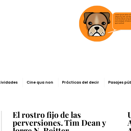
tividades
Cine qua non
Prácticas del decir
Pasajes pú
El rostro fijo de las
perversiones. Tim Dean y
A
Jorge N. Reitter