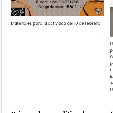
Materiales para la actividad del 10 de febrero
U
p
F
p
P
l
J
U