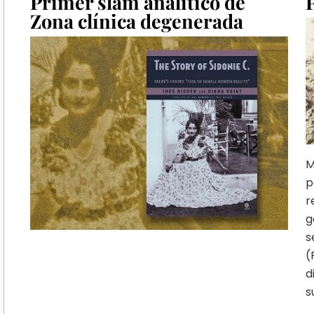
Primer slam analítico de
Zona clínica degenerada
M
p
r
g
s
(
d
s