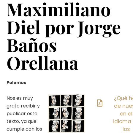
Maximiliano
Diel por Jorge
Baños
Orellana
Polemos
Nos es muy
¿Qué h
grato recibir y
de nue
publicar este
en el
texto, ya que
idioma
cumple con los
los