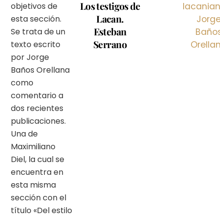
Los testigos de
objetivos de
lacania
Lacan.
esta sección.
Jorg
Esteban
Se trata de un
Baño
Serrano
texto escrito
Orella
por Jorge
Baños Orellana
como
comentario a
dos recientes
publicaciones.
Una de
Maximiliano
Diel, la cual se
encuentra en
esta misma
sección con el
título «Del estilo