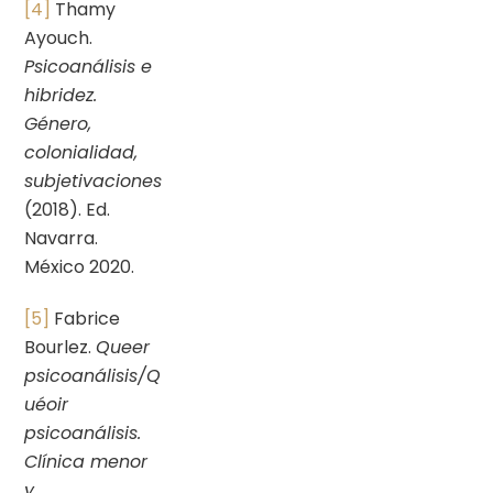
[4]
Thamy
Ayouch.
Psicoanálisis e
hibridez.
Género,
colonialidad,
subjetivaciones
(2018). Ed.
Navarra.
México 2020.
[5]
Fabrice
Bourlez.
Queer
psicoanálisis/Q
uéoir
psicoanálisis.
Clínica menor
y