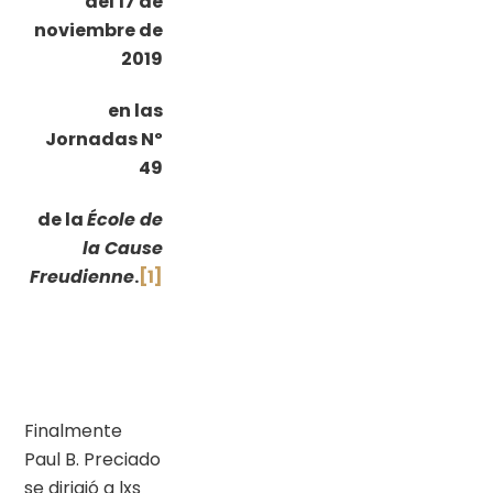
del 17 de
noviembre de
2019
en las
Jornadas Nº
49
de la
École de
la Cause
Freudienne
.
[1]
Finalmente
Paul B. Preciado
se dirigió a lxs