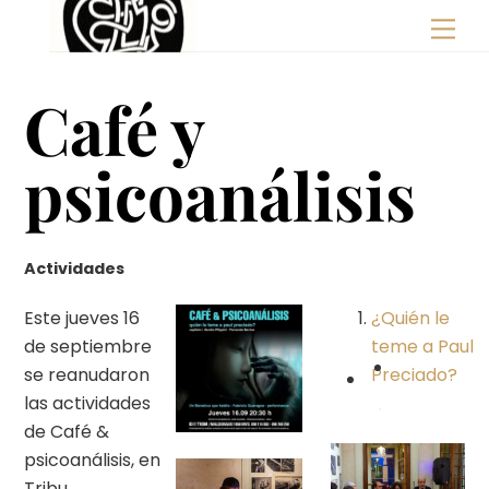
Skip
Men
to
content
Café y
psicoanálisis
Actividades
Este jueves 16
¿Quién le
de septiembre
teme a Paul
se reanudaron
Preciado?
las actividades
de Café &
psicoanálisis, en
Tribu