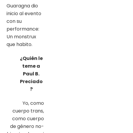
Guaragna dio
inicio al evento
con su
performance:
Un monstrux
que habito.
¿Quién le
teme a
Paul B.
Preciado
?
Yo, como
cuerpo trans,
como cuerpo
de género no-