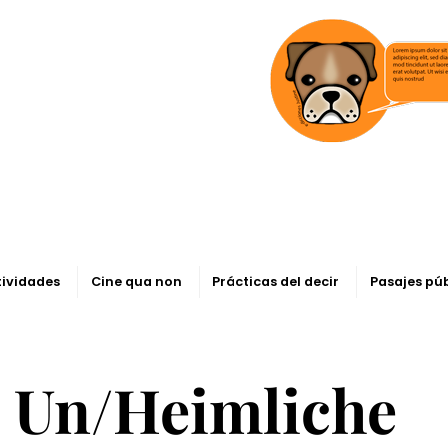
tividades
Cine qua non
Prácticas del decir
Pasajes pú
o Un/Heimliche