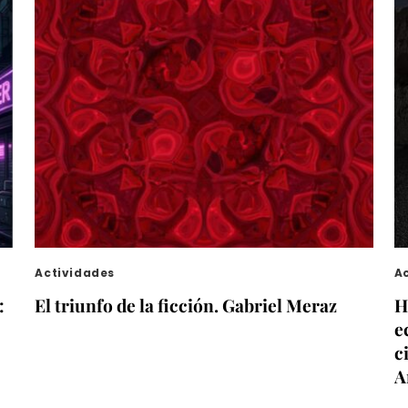
Actividades
A
:
El triunfo de la ficción. Gabriel Meraz
H
e
c
A